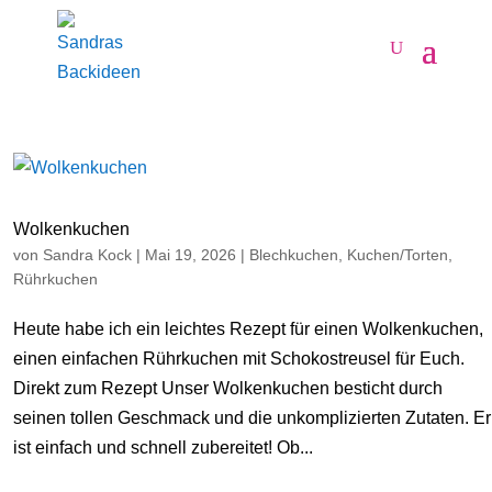
Wolkenkuchen
von
Sandra Kock
|
Mai 19, 2026
|
Blechkuchen
,
Kuchen/Torten
,
Rührkuchen
Heute habe ich ein leichtes Rezept für einen Wolkenkuchen,
einen einfachen Rührkuchen mit Schokostreusel für Euch.
Direkt zum Rezept Unser Wolkenkuchen besticht durch
seinen tollen Geschmack und die unkomplizierten Zutaten. Er
ist einfach und schnell zubereitet! Ob...